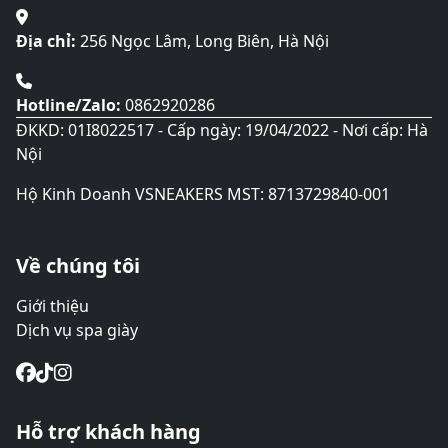
trang
sản
Địa chỉ:
256 Ngọc Lâm, Long Biên, Hà Nội
phẩm
Hotline/Zalo:
0862920286
ĐKKD: 01I8022517 - Cấp ngày: 19/04/2022 - Nơi cấp: Hà
Nội
Hộ Kinh Doanh VSNEAKERS MST: 8713729840-001
Về chúng tôi
Giới thiệu
Dịch vụ spa giày
Hỗ trợ khách hàng