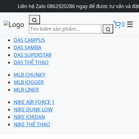
Liên hệ Zalo 0862920286 ngay để được tư vấn và đặt
☰
0
DAS CAMPUS
DAS SAMBA
DAS SUPERSTAR
DAS THỂ THAO
MLB CHUNKY
MLB JOGGER
MLB LINER
NIKE AIR FORCE 1
NIKE DUNK LOW
NIKE JORDAN
NIKE THỂ THAO