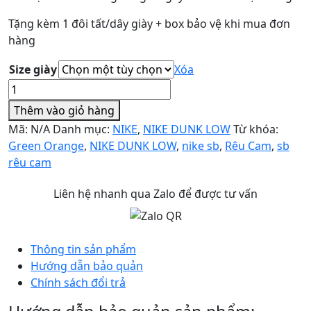
Tặng kèm 1 đôi tất/dây giày + box bảo vệ khi mua đơn
hàng
Size giày
Xóa
Nike
Dunk
Thêm vào giỏ hàng
Low
Mã:
N/A
Danh mục:
NIKE
,
NIKE DUNK LOW
Từ khóa:
Green
Green Orange
,
NIKE DUNK LOW
,
nike sb
,
Rêu Cam
,
sb
Orange
rêu cam
Rêu
Cam
Liên hệ nhanh qua Zalo để được tư vấn
số
lượng
Thông tin sản phẩm
Hướng dẫn bảo quản
Chính sách đổi trả