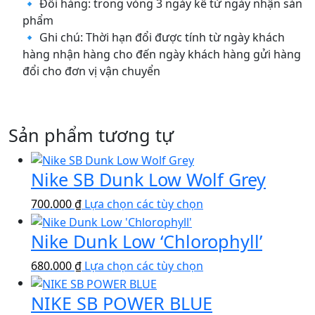
🔹 Đổi hàng: trong vòng 3 ngày kể từ ngày nhận sản
phẩm
🔹 Ghi chú: Thời hạn đổi được tính từ ngày khách
hàng nhận hàng cho đến ngày khách hàng gửi hàng
đổi cho đơn vị vận chuyển
Sản phẩm tương tự
Nike SB Dunk Low Wolf Grey
Sản
700.000
₫
Lựa chọn các tùy chọn
phẩm
Nike Dunk Low ‘Chlorophyll’
này
có
Sản
680.000
₫
Lựa chọn các tùy chọn
nhiều
phẩm
biến
NIKE SB POWER BLUE
này
thể.