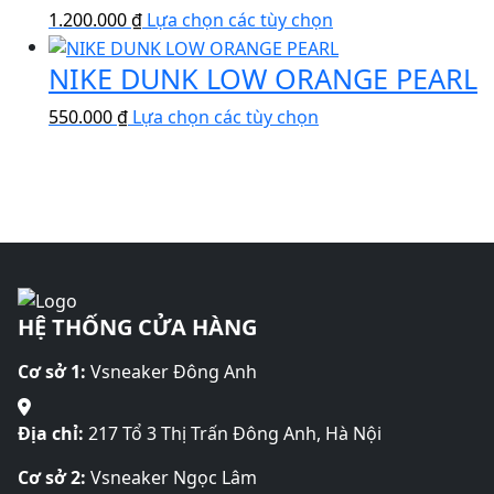
có
Các
Sản
1.200.000
₫
Lựa chọn các tùy chọn
nhiều
tùy
phẩm
biến
chọn
NIKE DUNK LOW ORANGE PEARL
này
thể.
có
có
Các
Sản
thể
550.000
₫
Lựa chọn các tùy chọn
nhiều
tùy
phẩm
được
biến
chọn
này
chọn
thể.
có
có
trên
Các
thể
nhiều
trang
tùy
được
biến
sản
chọn
chọn
thể.
phẩm
có
trên
Các
thể
trang
HỆ THỐNG CỬA HÀNG
tùy
được
sản
chọn
chọn
phẩm
Cơ sở 1:
Vsneaker Đông Anh
có
trên
thể
trang
được
Địa chỉ:
217 Tổ 3 Thị Trấn Đông Anh, Hà Nội
sản
chọn
phẩm
Cơ sở 2:
Vsneaker Ngọc Lâm
trên