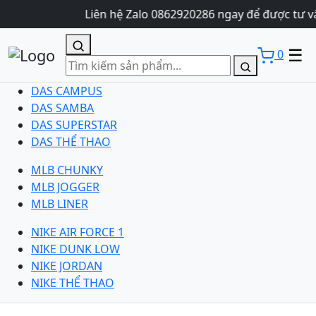
Liên hệ Zalo 0862920286 ngay để được tư v
☰
0
DAS CAMPUS
DAS SAMBA
DAS SUPERSTAR
DAS THỂ THAO
MLB CHUNKY
MLB JOGGER
MLB LINER
NIKE AIR FORCE 1
NIKE DUNK LOW
NIKE JORDAN
NIKE THỂ THAO