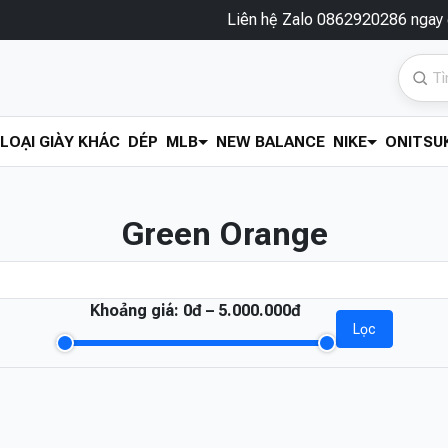
Liên hệ Zalo 0862920286 ngay để đư
LOẠI GIÀY KHÁC
DÉP
MLB
NEW BALANCE
NIKE
ONITSUK
Green Orange
Khoảng giá:
0đ – 5.000.000đ
Lọc