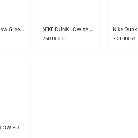
Nike Dunk Low Green Orange Rêu Cam
NIKE DUNK LOW XANH THAN BLUE
750.000
₫
700.000
₫
NIKE DUNK LOW BUSAN SEOUL