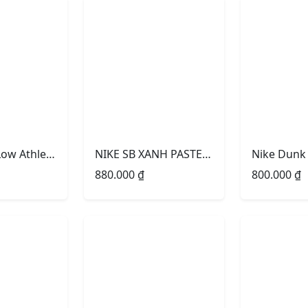
Nike Dunk Low Athletic Department Light Smoke Grey University
NIKE SB XANH PASTEL NIKE XÁM
880.000
₫
800.000
₫