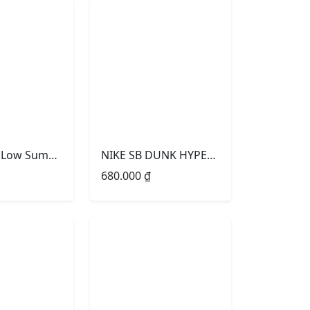
Nike Dunk Low Summit White Midnight Navy
NIKE SB DUNK HYPER ROYAL
680.000
₫