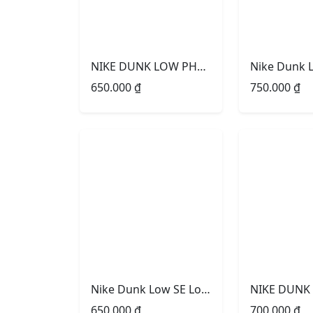
NIKE DUNK LOW PHANTOM SB CAM
650.000
₫
750.000
₫
Nike Dunk Low SE Lottery Pack Grey Fog
650.000
₫
700.000
₫