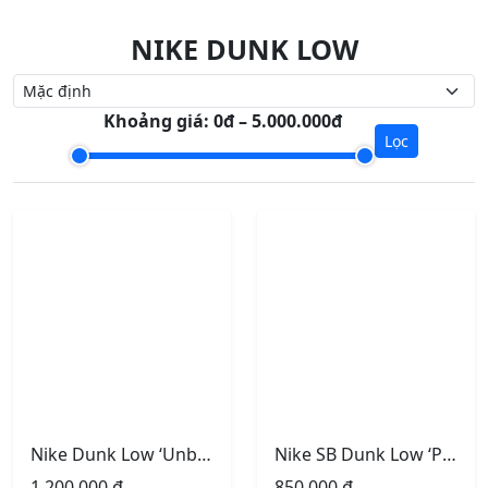
NIKE DUNK LOW
Khoảng giá:
0đ – 5.000.000đ
Lọc
Nike Dunk Low ‘Unbridled Year of the Horse’
Nike SB Dunk Low ‘Pegasus Pack Linen Phantom’
1.200.000
₫
850.000
₫