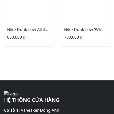
Nike Dunk Low Athletic Department Light Smoke Grey University
Nike Dunk Low ‘White Hyper Royal’
850.000
₫
780.000
₫
HỆ THỐNG CỬA HÀNG
Cơ sở 1:
Vsneaker Đông Anh