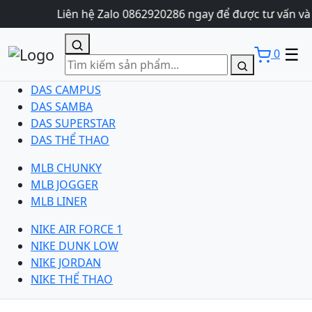
Liên hệ Zalo 0862920286 ngay để được tư vấn và đ
☰
0
DAS CAMPUS
DAS SAMBA
DAS SUPERSTAR
DAS THỂ THAO
MLB CHUNKY
MLB JOGGER
MLB LINER
NIKE AIR FORCE 1
NIKE DUNK LOW
NIKE JORDAN
NIKE THỂ THAO