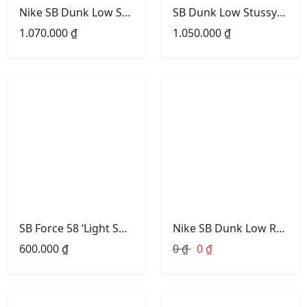
Nike SB Dunk Low Stussy Navy
SB Dunk Low Stussy Collaboration Grey Green
1.070.000
₫
1.050.000
₫
SB Force 58 ‘Light Smoke Burgundy’
Nike SB Dunk Low Retro”5 On It”
600.000
₫
0
₫
0
₫