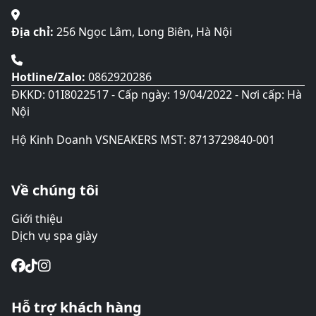
trang
sản
Địa chỉ:
256 Ngọc Lâm, Long Biên, Hà Nội
phẩm
Hotline/Zalo:
0862920286
ĐKKD: 01I8022517 - Cấp ngày: 19/04/2022 - Nơi cấp: Hà
Nội
Hộ Kinh Doanh VSNEAKERS MST: 8713729840-001
Về chúng tôi
Giới thiệu
Dịch vụ spa giày
Hỗ trợ khách hàng