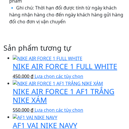
phẩm
🔹 Ghi chú: Thời hạn đổi được tính từ ngày khách
hàng nhận hàng cho đến ngày khách hàng gửi hàng
đổi cho đơn vị vận chuyển
Sản phẩm tương tự
NIKE AIR FORCE 1 FULL WHITE
Sản
450.000
₫
Lựa chọn các tùy chọn
phẩm
NIKE AIR FORCE 1 AF1 TRẮNG
này
có
NIKE XÁM
nhiều
Sản
550.000
₫
Lựa chọn các tùy chọn
biến
phẩm
thể.
AF1 VAI NIKE NAVY
này
Các