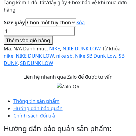
Tặng kèm 1 đôi tất/dây giày + box bảo vệ khi mua đơn
hàng
Size giày
Xóa
NIKE
SB
Thêm vào giỏ hàng
XANH
Mã:
N/A
Danh mục:
NIKE
,
NIKE DUNK LOW
Từ khóa:
PASTEL
nike
,
NIKE DUNK LOW
,
nike sb
,
Nike SB Dunk Low
,
SB
NIKE
DUNK
,
SB DUNK LOW
XÁM
số
Liên hệ nhanh qua Zalo để được tư vấn
lượng
Thông tin sản phẩm
Hướng dẫn bảo quản
Chính sách đổi trả
Hướng dẫn bảo quản sản phẩm: