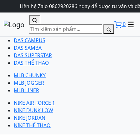
Liên hệ Zalo 0862920286 ngay để được tư vấn và đặ
☰
0
DAS CAMPUS
DAS SAMBA
DAS SUPERSTAR
DAS THỂ THAO
MLB CHUNKY
MLB JOGGER
MLB LINER
NIKE AIR FORCE 1
NIKE DUNK LOW
NIKE JORDAN
NIKE THỂ THAO