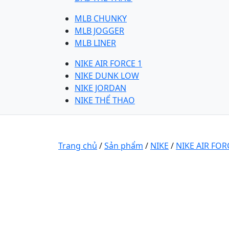
MLB CHUNKY
MLB JOGGER
MLB LINER
NIKE AIR FORCE 1
NIKE DUNK LOW
NIKE JORDAN
NIKE THỂ THAO
Trang chủ
/
Sản phẩm
/
NIKE
/
NIKE AIR FOR