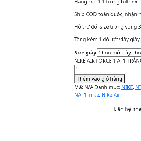
Hàng rep 1.1 trung fullbox
Ship COD toàn quốc, nhận h
Hỗ trợ đổi size trong vòng 
Tặng kèm 1 đôi tất/dây già
Size giày
NIKE AIR FORCE 1 AF1 TRẮN
Thêm vào giỏ hàng
Mã:
N/A
Danh mục:
NIKE
,
NI
NAF1
,
nike
,
Nike Air
Liên hệ nh