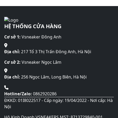
nhiều
tùy
được
biến
chọn
chọn
thể.
có
trên
Các
thể
trang
HỆ THỐNG CỬA HÀNG
tùy
được
sản
chọn
chọn
phẩm
Cơ sở 1:
Vsneaker Đông Anh
có
trên
thể
trang
được
Địa chỉ:
217 Tổ 3 Thị Trấn Đông Anh, Hà Nội
sản
chọn
phẩm
Cơ sở 2:
Vsneaker Ngọc Lâm
trên
trang
sản
Địa chỉ:
256 Ngọc Lâm, Long Biên, Hà Nội
phẩm
Hotline/Zalo:
0862920286
ĐKKD: 01I8022517 - Cấp ngày: 19/04/2022 - Nơi cấp: Hà
Nội
Hộ Kinh Doanh VSNEAKERS MST: 8713729840-001