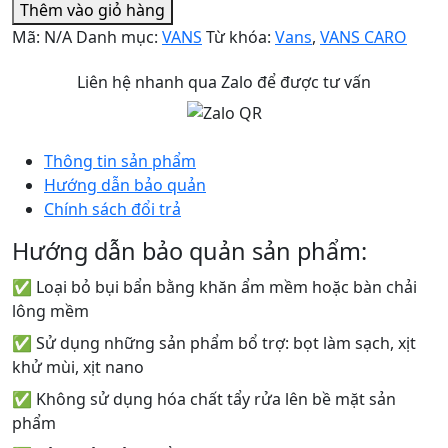
Thêm vào giỏ hàng
ĐEN
Mã:
N/A
Danh mục:
VANS
Từ khóa:
Vans
,
VANS CARO
số
lượng
Liên hệ nhanh qua Zalo để được tư vấn
Thông tin sản phẩm
Hướng dẫn bảo quản
Chính sách đổi trả
Hướng dẫn bảo quản sản phẩm:
✅ Loại bỏ bụi bẩn bằng khăn ẩm mềm hoặc bàn chải
lông mềm
✅ Sử dụng những sản phẩm bổ trợ: bọt làm sạch, xịt
khử mùi, xịt nano
✅ Không sử dụng hóa chất tẩy rửa lên bề mặt sản
phẩm