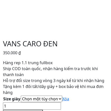
VANS CARO ĐEN
350.000
₫
Hàng rep 1.1 trung fullbox
Ship COD toàn quốc, nhận hàng kiểm tra trước khi
thanh toán
Hỗ trợ đổi size trong vòng 3 ngày kể từ khi nhận hàng
Tặng kèm 1 đôi tất/dây giày + box bảo vệ khi mua đơn
hàng
Size giày
Xóa
VANS
CARO