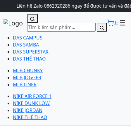
Liên hệ Zalo 0862920286 ngay để được tư vấn và đặt
☰
0
DAS CAMPUS
DAS SAMBA
DAS SUPERSTAR
DAS THỂ THAO
MLB CHUNKY
MLB JOGGER
MLB LINER
NIKE AIR FORCE 1
NIKE DUNK LOW
NIKE JORDAN
NIKE THỂ THAO