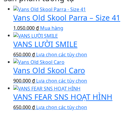
Vans Old Skool Parra – Size 41
1.050.000
₫
Mua hàng
VANS LƯỜI SMILE
Sản
650.000
₫
Lựa chọn các tùy chọn
phẩm
Vans Old Skool Caro
này
có
Sản
900.000
₫
Lựa chọn các tùy chọn
nhiều
phẩm
biến
VANS FEAR SNS HOẠT HÌNH
này
thể.
có
Các
Sản
650.000
₫
Lựa chọn các tùy chọn
nhiều
tùy
phẩm
biến
chọn
này
thể.
có
có
Các
thể