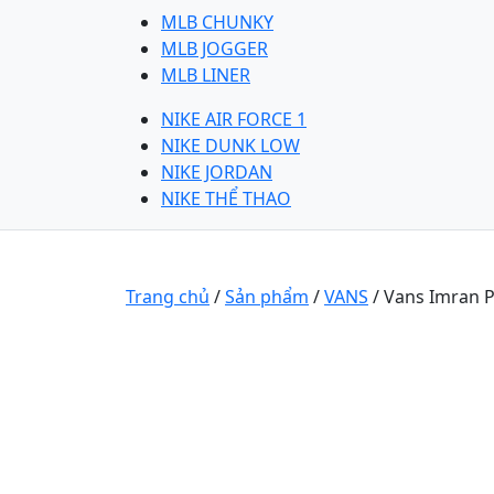
MLB CHUNKY
MLB JOGGER
MLB LINER
NIKE AIR FORCE 1
NIKE DUNK LOW
NIKE JORDAN
NIKE THỂ THAO
Trang chủ
/
Sản phẩm
/
VANS
/ Vans Imran P