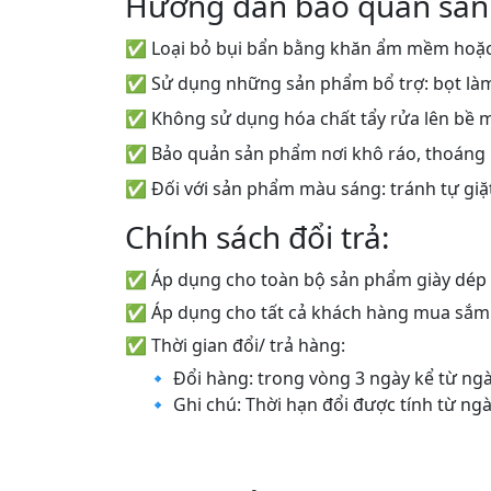
Hướng dẫn bảo quản sản
✅ Loại bỏ bụi bẩn bằng khăn ẩm mềm hoặc
✅ Sử dụng những sản phẩm bổ trợ: bọt làm s
✅ Không sử dụng hóa chất tẩy rửa lên bề 
✅ Bảo quản sản phẩm nơi khô ráo, thoáng
✅ Đối với sản phẩm màu sáng: tránh tự giặt
Chính sách đổi trả:
✅ Áp dụng cho toàn bộ sản phẩm giày dép
✅ Áp dụng cho tất cả khách hàng mua sắm o
✅ Thời gian đổi/ trả hàng:
🔹 Đổi hàng: trong vòng 3 ngày kể từ n
🔹 Ghi chú: Thời hạn đổi được tính từ n