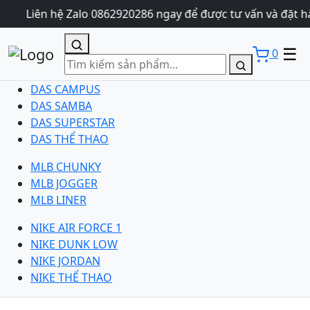
Liên hệ Zalo 0862920286 ngay để được tư vấn và đặt h
☰
0
DAS CAMPUS
DAS SAMBA
DAS SUPERSTAR
DAS THỂ THAO
MLB CHUNKY
MLB JOGGER
MLB LINER
NIKE AIR FORCE 1
NIKE DUNK LOW
NIKE JORDAN
NIKE THỂ THAO