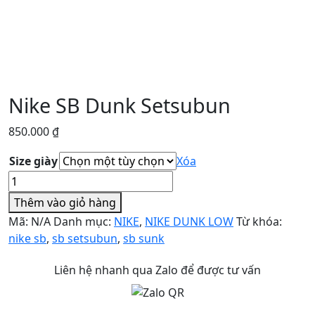
Nike SB Dunk Setsubun
850.000
₫
Size giày
Xóa
Nike
SB
Thêm vào giỏ hàng
Dunk
Mã:
N/A
Danh mục:
NIKE
,
NIKE DUNK LOW
Từ khóa:
Setsubun
nike sb
,
sb setsubun
,
sb sunk
số
lượng
Liên hệ nhanh qua Zalo để được tư vấn