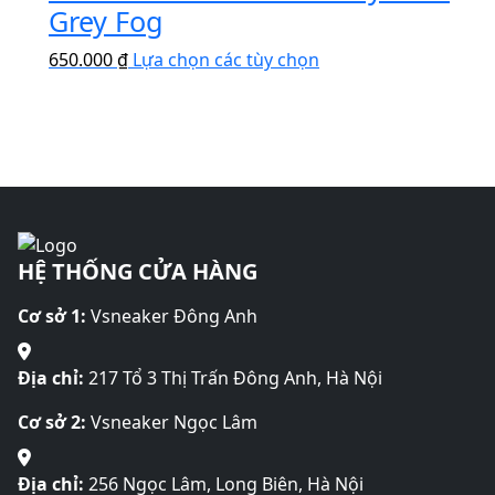
có
Grey Fog
Các
được
nhiều
tùy
chọn
Sản
650.000
₫
Lựa chọn các tùy chọn
biến
chọn
trên
phẩm
thể.
có
trang
này
Các
thể
sản
có
tùy
được
phẩm
nhiều
chọn
chọn
biến
có
trên
thể.
thể
trang
Các
được
sản
HỆ THỐNG CỬA HÀNG
tùy
chọn
phẩm
chọn
trên
Cơ sở 1:
Vsneaker Đông Anh
có
trang
thể
sản
được
Địa chỉ:
217 Tổ 3 Thị Trấn Đông Anh, Hà Nội
phẩm
chọn
Cơ sở 2:
Vsneaker Ngọc Lâm
trên
trang
sản
Địa chỉ:
256 Ngọc Lâm, Long Biên, Hà Nội