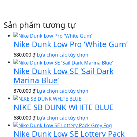
Sản phẩm tương tự
Nike Dunk Low Pro ‘White Gum’
Sản
680.000
₫
Lựa chọn các tùy chọn
phẩm
Nike Dunk Low SE ‘Sail Dark
này
có
Marina Blue’
nhiều
Sản
870.000
₫
Lựa chọn các tùy chọn
biến
phẩm
thể.
NIKE SB DUNK WHITE BLUE
này
Các
có
tùy
Sản
680.000
₫
Lựa chọn các tùy chọn
nhiều
chọn
phẩm
biến
có
Nike Dunk Low SE Lottery Pack
này
thể.
thể