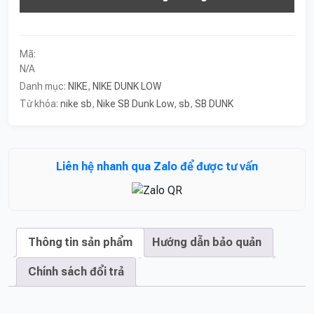
Low
‘White
Hyper
Royal’
Mã:
số
N/A
lượng
Danh mục:
NIKE
,
NIKE DUNK LOW
Từ khóa:
nike sb
,
Nike SB Dunk Low
,
sb
,
SB DUNK
Liên hệ nhanh qua Zalo để được tư vấn
Thông tin sản phẩm
Hướng dẫn bảo quản
Chính sách đổi trả