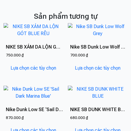
Sản phẩm tương tự
NIKE SB XÁM DA LỘN GÓT BLUE RÊU
Nike SB Dunk Low Wolf Grey
750.000
₫
700.000
₫
Sản
Sản
Lựa chọn các tùy chọn
Lựa chọn các tùy chọn
phẩm
phẩ
này
này
có
có
nhiều
nhiề
biến
biến
thể.
thể.
Nike Dunk Low SE ‘Sail Dark Marina Blue’
NIKE SB DUNK WHITE BLUE
Các
Các
870.000
₫
680.000
₫
tùy
tùy
Sản
Sản
chọn
chọn
Lựa chọn các tùy chọn
Lựa chọn các tùy chọn