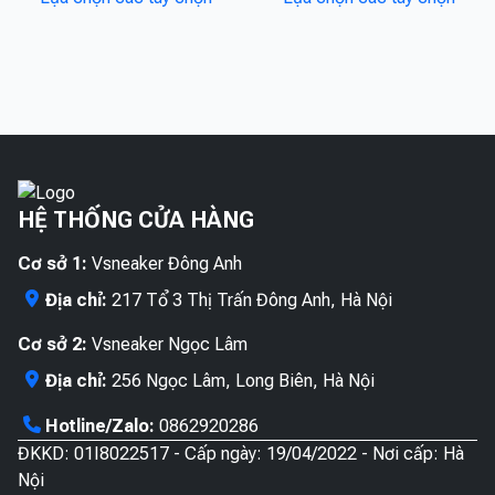
phẩm
phẩ
có
có
này
này
thể
thể
có
có
được
được
nhiều
nhiề
chọn
chọn
biến
biến
trên
trên
thể.
thể.
trang
trang
Các
Các
sản
sản
tùy
tùy
phẩm
phẩ
HỆ THỐNG CỬA HÀNG
chọn
chọn
có
có
Cơ sở 1:
Vsneaker Đông Anh
thể
thể
được
được
Địa chỉ:
217 Tổ 3 Thị Trấn Đông Anh, Hà Nội
chọn
chọn
Cơ sở 2:
Vsneaker Ngọc Lâm
trên
trên
trang
trang
Địa chỉ:
256 Ngọc Lâm, Long Biên, Hà Nội
sản
sản
Hotline/Zalo:
0862920286
phẩm
phẩ
ĐKKD: 01I8022517 - Cấp ngày: 19/04/2022 - Nơi cấp: Hà
Nội