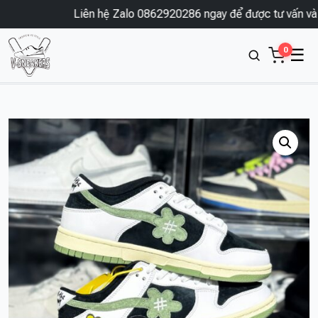
Liên hệ Zalo 0862920286 ngay để được tư vấn và đặ
0
☰