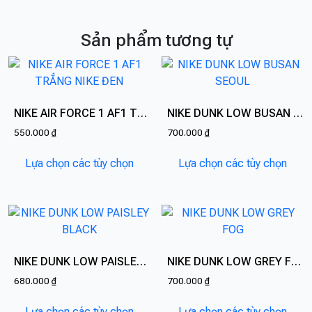
Sản phẩm tương tự
NIKE AIR FORCE 1 AF1 TRẮNG NIKE ĐEN
NIKE DUNK LOW BUSAN SEOUL
550.000
₫
700.000
₫
Sản
Sản
Lựa chọn các tùy chọn
Lựa chọn các tùy chọn
phẩm
phẩ
này
này
có
có
nhiều
nhiề
biến
biến
thể.
thể.
NIKE DUNK LOW PAISLEY BLACK
NIKE DUNK LOW GREY FOG
Các
Các
680.000
₫
700.000
₫
tùy
tùy
Sản
Sản
chọn
chọn
Lựa chọn các tùy chọn
Lựa chọn các tùy chọn