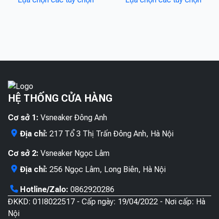
phẩm
phẩ
có
có
này
này
thể
thể
có
có
được
được
nhiều
nhiề
chọn
chọn
biến
biến
trên
trên
thể.
thể.
trang
trang
Các
Các
sản
sản
tùy
tùy
phẩm
phẩ
HỆ THỐNG CỬA HÀNG
chọn
chọn
có
có
Cơ sở 1:
Vsneaker Đông Anh
thể
thể
được
được
Địa chỉ:
217 Tổ 3 Thị Trấn Đông Anh, Hà Nội
chọn
chọn
Cơ sở 2:
Vsneaker Ngọc Lâm
trên
trên
trang
trang
Địa chỉ:
256 Ngọc Lâm, Long Biên, Hà Nội
sản
sản
Hotline/Zalo:
0862920286
phẩm
phẩ
ĐKKD: 01I8022517 - Cấp ngày: 19/04/2022 - Nơi cấp: Hà
Nội