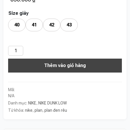
Size giày
40
41
42
43
Nike
Dunk
Thêm vào giỏ hàng
Water
Plan
Đen
Rêu
Mã:
số
N/A
lượng
Danh mục:
NIKE
,
NIKE DUNK LOW
Từ khóa:
nike
,
plan
,
plan đen rêu