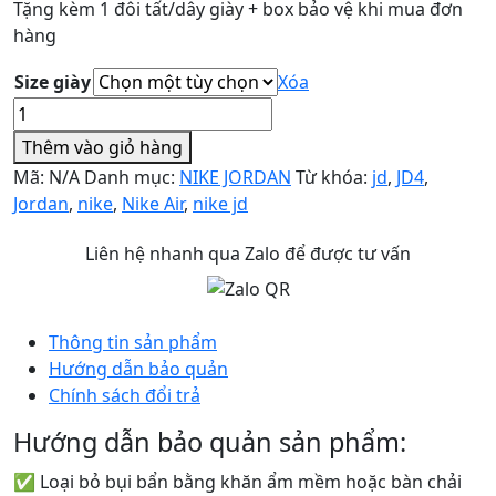
Tặng kèm 1 đôi tất/dây giày + box bảo vệ khi mua đơn
hàng
Size giày
Xóa
Nike
Air
Thêm vào giỏ hàng
Jordan
Mã:
N/A
Danh mục:
NIKE JORDAN
Từ khóa:
jd
,
JD4
,
4
Jordan
,
nike
,
Nike Air
,
nike jd
Retro
'Seafoam'
Liên hệ nhanh qua Zalo để được tư vấn
số
lượng
Thông tin sản phẩm
Hướng dẫn bảo quản
Chính sách đổi trả
Hướng dẫn bảo quản sản phẩm:
✅ Loại bỏ bụi bẩn bằng khăn ẩm mềm hoặc bàn chải