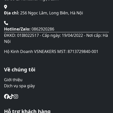
trên
trang
sản
Địa chỉ:
256 Ngọc Lâm, Long Biên, Hà Nội
phẩm
Hotline/Zalo:
0862920286
ĐKKD: 01I8022517 - Cấp ngày: 19/04/2022 - Nơi cấp: Hà
Nội
Hộ Kinh Doanh VSNEAKERS MST: 8713729840-001
Về chúng tôi
Giới thiệu
Dịch vụ spa giày
Hỗ trợ khách hàng