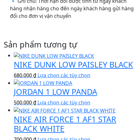
🔹 Ghi chú: Thời hạn đổi được tính từ ngày khách
hàng nhận hàng cho đến ngày khách hàng gửi hàng
đổi cho đơn vị vận chuyển
Sản phẩm tương tự
NIKE DUNK LOW PAISLEY BLACK
Sản
680.000
₫
Lựa chọn các tùy chọn
phẩm
JORDAN 1 LOW PANDA
này
có
Sản
500.000
₫
Lựa chọn các tùy chọn
nhiều
phẩm
biến
NIKE AIR FORCE 1 AF1 STAR
này
thể.
có
BLACK WHITE
Các
nhiều
tùy
Sản
700.000
₫
Lựa chọn các tùy chọn
biến