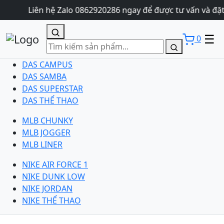
Liên hệ Zalo 0862920286 ngay để được tư vấn và đặt
☰
0
DAS CAMPUS
DAS SAMBA
DAS SUPERSTAR
DAS THỂ THAO
MLB CHUNKY
MLB JOGGER
MLB LINER
NIKE AIR FORCE 1
NIKE DUNK LOW
NIKE JORDAN
NIKE THỂ THAO