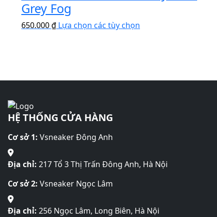
có
Grey Fog
Các
thể
nhiều
tùy
được
Sản
650.000
₫
Lựa chọn các tùy chọn
biến
chọn
chọn
phẩm
thể.
có
trên
này
Các
thể
trang
có
tùy
được
sản
nhiều
chọn
chọn
phẩm
biến
có
trên
thể.
thể
trang
Các
được
sản
HỆ THỐNG CỬA HÀNG
tùy
chọn
phẩm
chọn
trên
Cơ sở 1:
Vsneaker Đông Anh
có
trang
thể
sản
được
Địa chỉ:
217 Tổ 3 Thị Trấn Đông Anh, Hà Nội
phẩm
chọn
Cơ sở 2:
Vsneaker Ngọc Lâm
trên
trang
sản
Địa chỉ:
256 Ngọc Lâm, Long Biên, Hà Nội