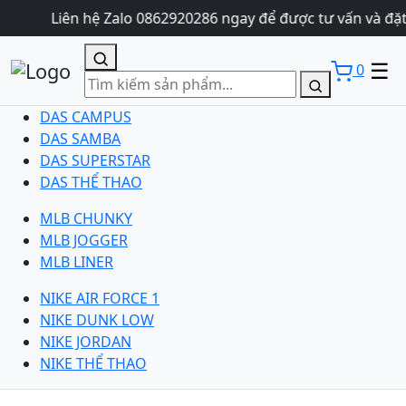
Liên hệ Zalo 0862920286 ngay để được tư vấn và đặt
☰
0
DAS CAMPUS
DAS SAMBA
DAS SUPERSTAR
DAS THỂ THAO
MLB CHUNKY
MLB JOGGER
MLB LINER
NIKE AIR FORCE 1
NIKE DUNK LOW
NIKE JORDAN
NIKE THỂ THAO