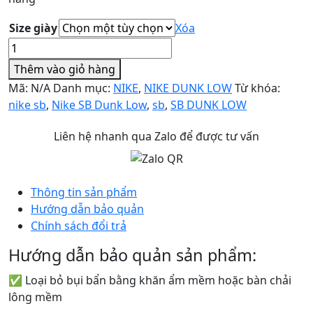
Size giày
Xóa
Nike
Dunk
Thêm vào giỏ hàng
Low
Mã:
N/A
Danh mục:
NIKE
,
NIKE DUNK LOW
Từ khóa:
'Chlorophyll'
nike sb
,
Nike SB Dunk Low
,
sb
,
SB DUNK LOW
số
lượng
Liên hệ nhanh qua Zalo để được tư vấn
Thông tin sản phẩm
Hướng dẫn bảo quản
Chính sách đổi trả
Hướng dẫn bảo quản sản phẩm:
✅ Loại bỏ bụi bẩn bằng khăn ẩm mềm hoặc bàn chải
lông mềm