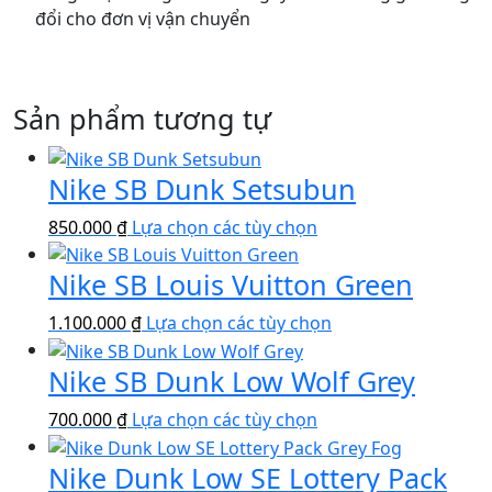
đổi cho đơn vị vận chuyển
Sản phẩm tương tự
Nike SB Dunk Setsubun
Sản
850.000
₫
Lựa chọn các tùy chọn
phẩm
Nike SB Louis Vuitton Green
này
có
Sản
1.100.000
₫
Lựa chọn các tùy chọn
nhiều
phẩm
biến
Nike SB Dunk Low Wolf Grey
này
thể.
có
Các
Sản
700.000
₫
Lựa chọn các tùy chọn
nhiều
tùy
phẩm
biến
chọn
Nike Dunk Low SE Lottery Pack
này
thể.
có