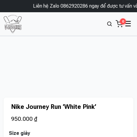
Liên hệ Zalo 0862920286 ngay để được tư vấn và 
0
☰
Nike Journey Run ‘White Pink’
950.000
₫
Size giày