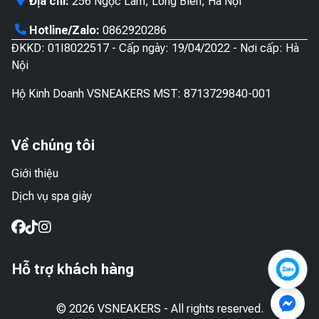
Địa chỉ:
256 Ngọc Lâm, Long Biên, Hà Nội
phẩm
phẩ
Hotline/Zalo:
0862920286
ĐKKD: 01I8022517 - Cấp ngày: 19/04/2022 - Nơi cấp: Hà
Nội
Hộ Kinh Doanh VSNEAKERS MST: 8713729840-001
Về chúng tôi
Giới thiệu
Dịch vụ spa giày
Hỗ trợ khách hàng
© 2026 VSNEAKERS - All rights reserved.