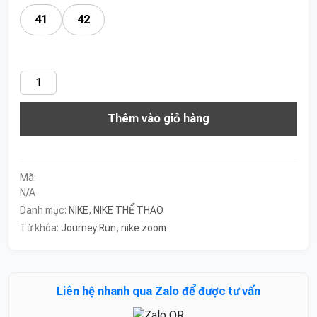
41
42
Nike
Journey
Thêm vào giỏ hàng
Run
‘White
Pink’
số
Mã:
lượng
N/A
Danh mục:
NIKE
,
NIKE THỂ THAO
Từ khóa:
Journey Run
,
nike zoom