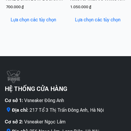
Các
Các
700.000
₫
1.050.000
₫
tùy
tùy
Sản
Sản
chọn
chọn
Lựa chọn các tùy chọn
Lựa chọn các tùy chọn
phẩm
phẩ
có
có
này
này
thể
thể
có
có
được
được
nhiều
nhiề
chọn
chọn
biến
biến
trên
trên
thể.
thể.
trang
trang
Các
Các
sản
sản
tùy
tùy
phẩm
phẩ
chọn
chọn
có
có
HỆ THỐNG CỬA HÀNG
thể
thể
được
được
Cơ sở 1:
Vsneaker Đông Anh
chọn
chọn
Địa chỉ:
217 Tổ 3 Thị Trấn Đông Anh, Hà Nội
trên
trên
trang
trang
Cơ sở 2:
Vsneaker Ngọc Lâm
sản
sản