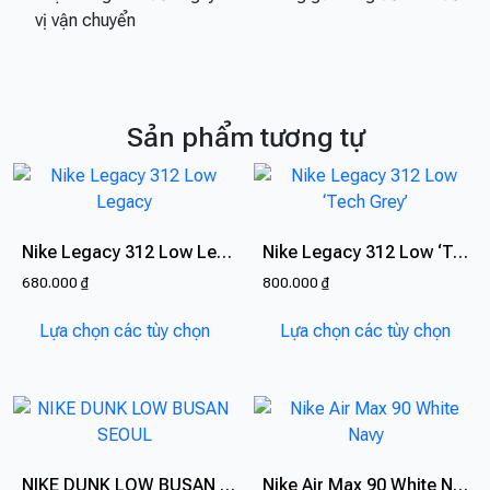
vị vận chuyển
Sản phẩm tương tự
Nike Legacy 312 Low Legacy
Nike Legacy 312 Low ‘Tech Grey’
680.000
₫
800.000
₫
Sản
Sản
Lựa chọn các tùy chọn
Lựa chọn các tùy chọn
phẩm
phẩ
này
này
có
có
nhiều
nhiề
biến
biến
thể.
thể.
NIKE DUNK LOW BUSAN SEOUL
Nike Air Max 90 White Navy