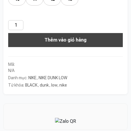
NIKE
DUNK
Thêm vào giỏ hàng
LOW
PAISLEY
BLACK
số
Mã:
lượng
N/A
Danh mục:
NIKE
,
NIKE DUNK LOW
Từ khóa:
BLACK
,
dunk
,
low
,
nike
Liên hệ nhanh qua Zalo để được tư vấn