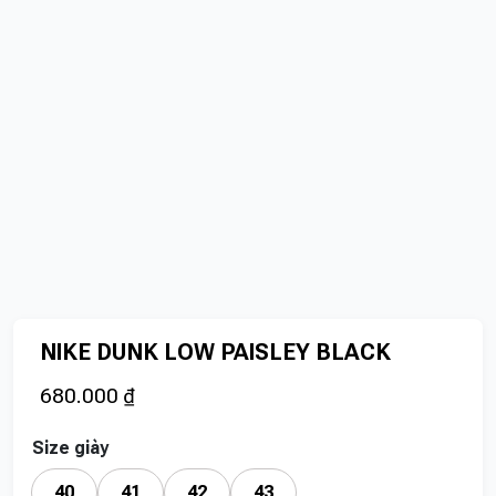
NIKE DUNK LOW PAISLEY BLACK
680.000
₫
Size giày
40
41
42
43