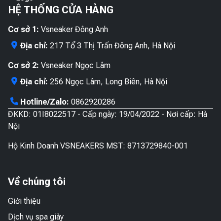
HỆ THỐNG CỬA HÀNG
có
chọn
thể
có
Cơ sở 1:
Vsneaker Đông Anh
được
thể
chọn
được
Địa chỉ:
217 Tổ 3 Thị Trấn Đông Anh, Hà Nội
trên
chọn
Cơ sở 2:
Vsneaker Ngọc Lâm
trang
trên
sản
trang
Địa chỉ:
256 Ngọc Lâm, Long Biên, Hà Nội
phẩm
sản
Hotline/Zalo:
0862920286
phẩ
ĐKKD: 01I8022517 - Cấp ngày: 19/04/2022 - Nơi cấp: Hà
Nội
Hộ Kinh Doanh VSNEAKERS MST: 8713729840-001
Về chúng tôi
Giới thiệu
Dịch vụ spa giày