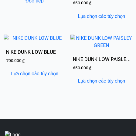
Đọc tiếp
650.000
₫
Sản
Lựa chọn các tùy chọn
phẩ
này
có
nhiề
biến
NIKE DUNK LOW BLUE
thể.
NIKE DUNK LOW PAISLEY GREEN
700.000
₫
Các
650.000
₫
Sản
tùy
Lựa chọn các tùy chọn
phẩm
Sản
chọn
Lựa chọn các tùy chọn
này
phẩ
có
có
này
thể
nhiều
có
được
biến
nhiề
chọn
thể.
biến
trên
Các
thể.
trang
tùy
Các
sản
chọn
tùy
phẩ