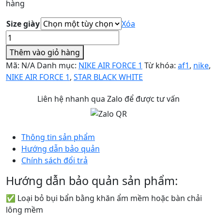
hàng
Size giày
Xóa
NIKE
AIR
Thêm vào giỏ hàng
FORCE
Mã:
N/A
Danh mục:
NIKE AIR FORCE 1
Từ khóa:
af1
,
nike
,
1
NIKE AIR FORCE 1
,
STAR BLACK WHITE
AF1
STAR
Liên hệ nhanh qua Zalo để được tư vấn
BLACK
WHITE
số
Thông tin sản phẩm
lượng
Hướng dẫn bảo quản
Chính sách đổi trả
Hướng dẫn bảo quản sản phẩm:
✅ Loại bỏ bụi bẩn bằng khăn ẩm mềm hoặc bàn chải
lông mềm