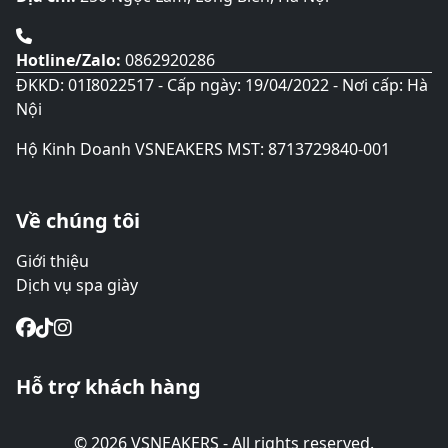
phẩm
Hotline/Zalo:
0862920286
ĐKKD: 01I8022517 - Cấp ngày: 19/04/2022 - Nơi cấp: Hà
Nội
Hộ Kinh Doanh VSNEAKERS MST: 8713729840-001
Về chúng tôi
Giới thiệu
Dịch vụ spa giày
Hỗ trợ khách hàng
© 2026 VSNEAKERS - All rights reserved.