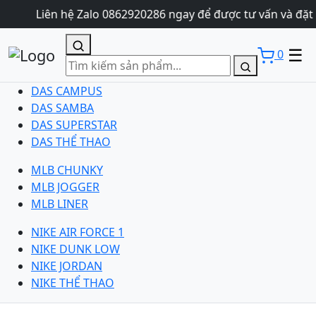
Liên hệ Zalo 0862920286 ngay để được tư vấn và đặt 
☰
0
DAS CAMPUS
DAS SAMBA
DAS SUPERSTAR
DAS THỂ THAO
MLB CHUNKY
MLB JOGGER
MLB LINER
NIKE AIR FORCE 1
NIKE DUNK LOW
NIKE JORDAN
NIKE THỂ THAO