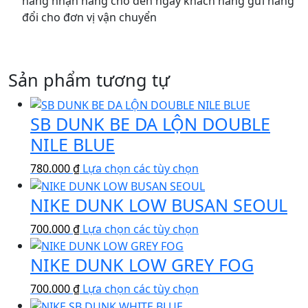
hàng nhận hàng cho đến ngày khách hàng gửi hàng
đổi cho đơn vị vận chuyển
Sản phẩm tương tự
SB DUNK BE DA LỘN DOUBLE
NILE BLUE
Sản
780.000
₫
Lựa chọn các tùy chọn
phẩm
NIKE DUNK LOW BUSAN SEOUL
này
có
Sản
700.000
₫
Lựa chọn các tùy chọn
nhiều
phẩm
biến
NIKE DUNK LOW GREY FOG
này
thể.
có
Các
Sản
700.000
₫
Lựa chọn các tùy chọn
nhiều
tùy
phẩm