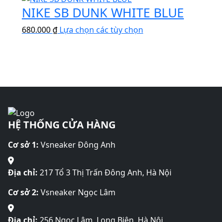
biến
chọn
NIKE SB DUNK WHITE BLUE
này
thể.
có
có
Các
Sản
thể
680.000
₫
Lựa chọn các tùy chọn
nhiều
tùy
phẩm
được
biến
chọn
này
chọn
thể.
có
có
trên
Các
thể
nhiều
trang
tùy
được
biến
sản
chọn
chọn
thể.
phẩm
có
trên
Các
thể
trang
HỆ THỐNG CỬA HÀNG
tùy
được
sản
chọn
chọn
phẩm
Cơ sở 1:
Vsneaker Đông Anh
có
trên
thể
trang
được
Địa chỉ:
217 Tổ 3 Thị Trấn Đông Anh, Hà Nội
sản
chọn
phẩm
Cơ sở 2:
Vsneaker Ngọc Lâm
trên
trang
sản
Địa chỉ:
256 Ngọc Lâm, Long Biên, Hà Nội