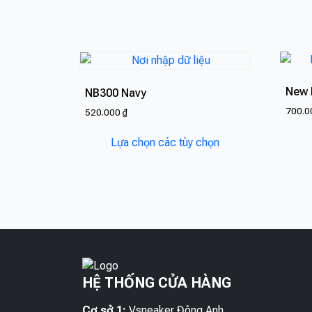
New 
NB300 Navy
700.
520.000
₫
Sản
Lựa chọn các tùy chọn
phẩm
này
có
nhiều
biến
thể.
Các
tùy
HỆ THỐNG CỬA HÀNG
chọn
có
Cơ sở 1:
Vsneaker Đông Anh