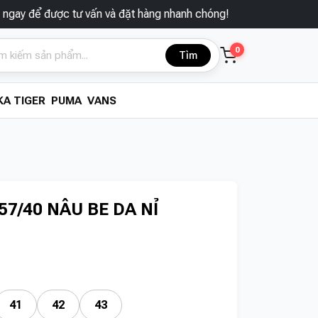
ược tư vấn và đặt hàng nhanh chóng!
0
Tìm
A TIGER
PUMA
VANS
7/40 NÂU BE DA NỈ
41
42
43