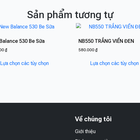
Sản phẩm tương tự
Balance 530 Be Sữa
NB550 TRẮNG VIỀN ĐEN
000
₫
580.000
₫
Sản
Lựa chọn các tùy chọn
Lựa chọn các tùy chọn
phẩm
này
có
nhiều
biến
thể.
Các
tùy
Về chúng tôi
chọn
Giới thiệu
có