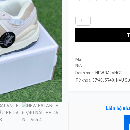
NEW
BALANCE
T
57/40
NÂU
BE
DA
Mã:
NỈ
N/A
số
Danh mục:
NEW BALANCE
lượng
Từ khóa:
57/40
,
5740
,
NÂU SỮ