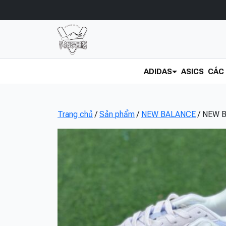
ADIDAS
ASICS
CÁC 
Trang chủ
/
Sản phẩm
/
NEW BALANCE
/ NEW B