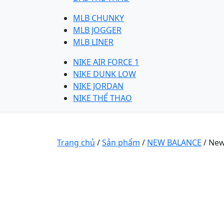
MLB CHUNKY
MLB JOGGER
MLB LINER
NIKE AIR FORCE 1
NIKE DUNK LOW
NIKE JORDAN
NIKE THỂ THAO
Trang chủ
/
Sản phẩm
/
NEW BALANCE
/ New