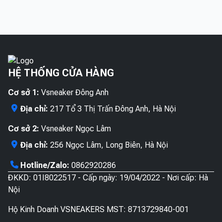
có
có
được
được
nhiều
nhiề
chọn
chọn
biến
biến
trên
trên
thể.
thể.
trang
trang
Các
Các
sản
sản
tùy
tùy
phẩm
phẩ
HỆ THỐNG CỬA HÀNG
chọn
chọn
có
có
Cơ sở 1:
Vsneaker Đông Anh
thể
thể
được
được
Địa chỉ:
217 Tổ 3 Thị Trấn Đông Anh, Hà Nội
chọn
chọn
Cơ sở 2:
Vsneaker Ngọc Lâm
trên
trên
trang
trang
Địa chỉ:
256 Ngọc Lâm, Long Biên, Hà Nội
sản
sản
Hotline/Zalo:
0862920286
phẩm
phẩ
ĐKKD: 01I8022517 - Cấp ngày: 19/04/2022 - Nơi cấp: Hà
Nội
Hộ Kinh Doanh VSNEAKERS MST: 8713729840-001