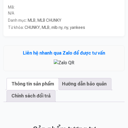
York
Mã:
Yankees
N/A
số
Danh mục:
MLB
,
MLB CHUNKY
lượng
Từ khóa:
CHUNKY
,
MLB
,
mlb ny
,
ny
,
yankees
Thông tin sản phẩm
Hướng dẫn bảo quản
Chính sách đổi trả