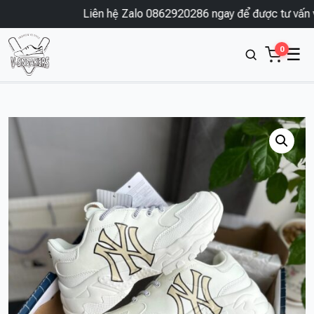
Liên hệ Zalo 0862920286 ngay để được tư vấn và 
0
☰