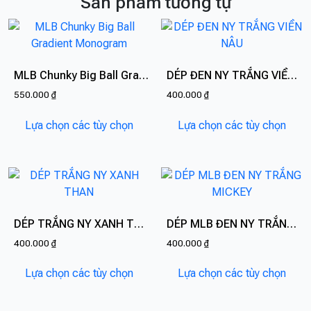
Sản phẩm tương tự
MLB Chunky Big Ball Gradient Monogram
DÉP ĐEN NY TRẮNG VIỀN NÂU
550.000
₫
400.000
₫
Sản
Sản
Lựa chọn các tùy chọn
Lựa chọn các tùy chọn
phẩm
phẩ
này
này
có
có
nhiều
nhiề
biến
biến
thể.
thể.
DÉP TRẮNG NY XANH THAN
DÉP MLB ĐEN NY TRẮNG MICKEY
Các
Các
400.000
₫
400.000
₫
tùy
tùy
Sản
Sản
chọn
chọn
Lựa chọn các tùy chọn
Lựa chọn các tùy chọn
phẩm
phẩ
có
có
này
này
thể
thể