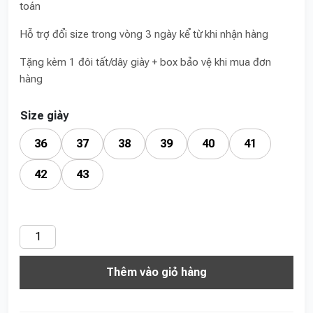
toán
Hỗ trợ đổi size trong vòng 3 ngày kể từ khi nhận hàng
Tặng kèm 1 đôi tất/dây giày + box bảo vệ khi mua đơn
hàng
Size giày
36
37
38
39
40
41
42
43
MLB
Bigball
Thêm vào giỏ hàng
Chunky
A
New