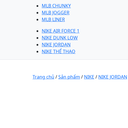
MLB CHUNKY
MLB JOGGER
MLB LINER
NIKE AIR FORCE 1
NIKE DUNK LOW
NIKE JORDAN
NIKE THỂ THAO
Trang chủ
/
Sản phẩm
/
NIKE
/
NIKE JORDAN