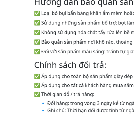
Hướng dẫn bảo quản sản
✅ Loại bỏ bụi bẩn bằng khăn ẩm mềm hoặc
✅ Sử dụng những sản phẩm bổ trợ: bọt làm s
✅ Không sử dụng hóa chất tẩy rửa lên bề 
✅ Bảo quản sản phẩm nơi khô ráo, thoáng
✅ Đối với sản phẩm màu sáng: tránh tự giặt
Chính sách đổi trả:
✅ Áp dụng cho toàn bộ sản phẩm giày dép
✅ Áp dụng cho tất cả khách hàng mua sắm o
✅ Thời gian đổi/ trả hàng:
🔹 Đổi hàng: trong vòng 3 ngày kể từ n
🔹 Ghi chú: Thời hạn đổi được tính từ n