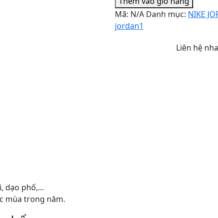
Thêm vào giỏ hàng
Mã:
N/A
Danh mục:
NIKE J
jordan1
Liên hệ nh
i, dạo phố,…
ác mùa trong năm.