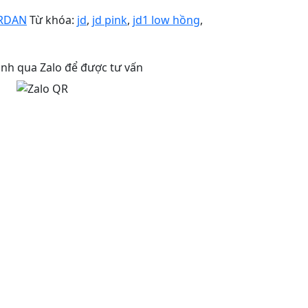
ORDAN
Từ khóa:
jd
,
jd pink
,
jd1 low hồng
,
anh qua Zalo để được tư vấn