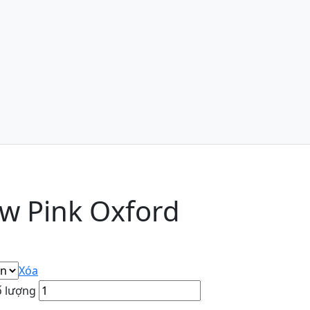
ow Pink Oxford
Xóa
ố lượng