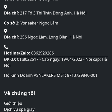
có
thể
được
Địa chỉ:
217 Tổ 3 Thị Trấn Đông Anh, Hà Nội
chọn
Cơ sở 2:
Vsneaker Ngọc Lâm
trên
trang
sản
Địa chỉ:
256 Ngọc Lâm, Long Biên, Hà Nội
phẩm
Hotline/Zalo:
0862920286
ĐKKD: 01I8022517 - Cấp ngày: 19/04/2022 - Nơi cấp: Hà
Nội
Hộ Kinh Doanh VSNEAKERS MST: 8713729840-001
Về chúng tôi
Giới thiệu
Dịch vụ spa giày