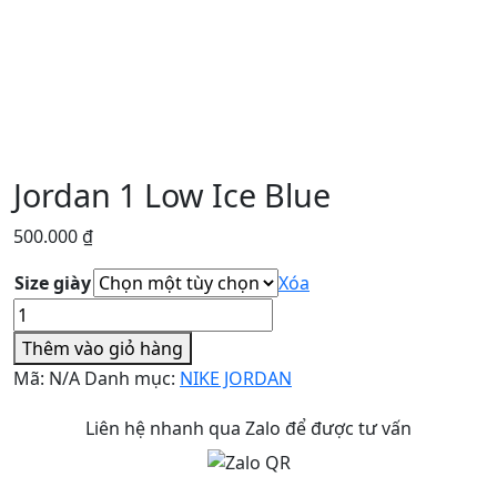
Jordan 1 Low Ice Blue
500.000
₫
Size giày
Xóa
Jordan
1
Thêm vào giỏ hàng
Low
Mã:
N/A
Danh mục:
NIKE JORDAN
Ice
Blue
Liên hệ nhanh qua Zalo để được tư vấn
số
lượng