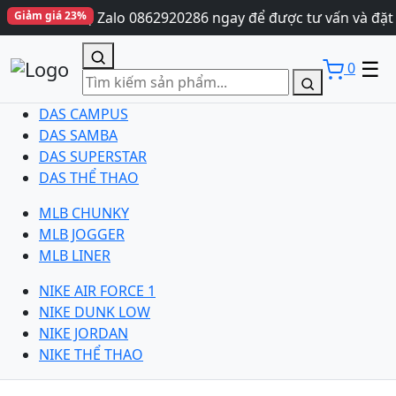
Liên hệ Zalo 0862920286 ngay để được tư vấn và đặt 
Giảm giá 23%
☰
0
DAS CAMPUS
DAS SAMBA
DAS SUPERSTAR
DAS THỂ THAO
MLB CHUNKY
MLB JOGGER
MLB LINER
NIKE AIR FORCE 1
NIKE DUNK LOW
NIKE JORDAN
NIKE THỂ THAO