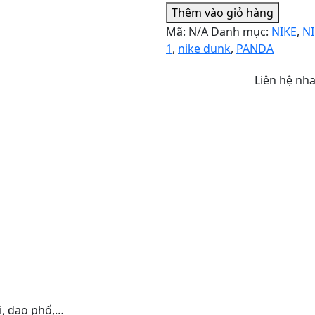
Thêm vào giỏ hàng
Mã:
N/A
Danh mục:
NIKE
,
N
1
,
nike dunk
,
PANDA
Liên hệ nh
i, dạo phố,…