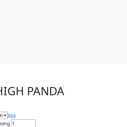
HIGH PANDA
Xóa
ượng