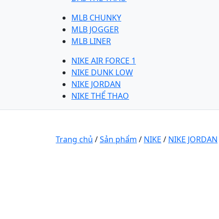
MLB CHUNKY
MLB JOGGER
MLB LINER
NIKE AIR FORCE 1
NIKE DUNK LOW
NIKE JORDAN
NIKE THỂ THAO
Trang chủ
/
Sản phẩm
/
NIKE
/
NIKE JORDAN