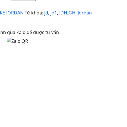
IKE JORDAN
Từ khóa:
jd
,
jd1
,
JDHIGH
,
Jordan
anh qua Zalo để được tư vấn