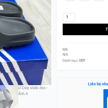
Dép
slide
T
đen
số
lượng
Mã:
N/A
Danh mục:
DÉP
Liên hệ nh