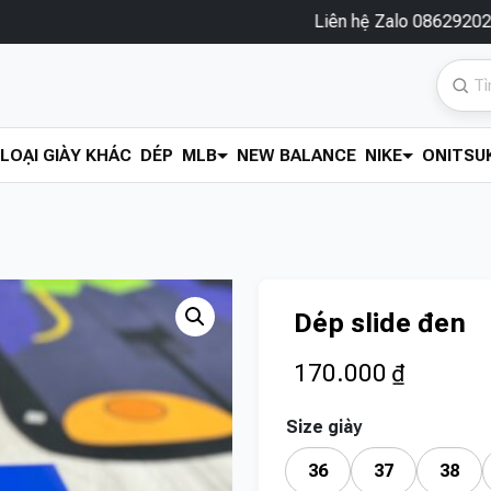
Liên hệ Zalo 0862920286 ngay để
LOẠI GIÀY KHÁC
DÉP
MLB
NEW BALANCE
NIKE
ONITSUK
Dép slide đen
170.000
₫
Size giày
36
37
38