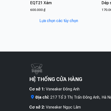
EQT21 Xám
Dép 
600.000
₫
170.
Sản
Lựa chọn các tùy chọn
phẩm
này
có
nhiều
biến
thể.
Các
tùy
chọn
có
HỆ THỐNG CỬA HÀNG
thể
được
Cơ sở 1:
Vsneaker Đông Anh
chọn
Địa chỉ:
217 Tổ 3 Thị Trấn Đông Anh, Hà N
trên
trang
Cơ sở 2:
Vsneaker Ngọc Lâm