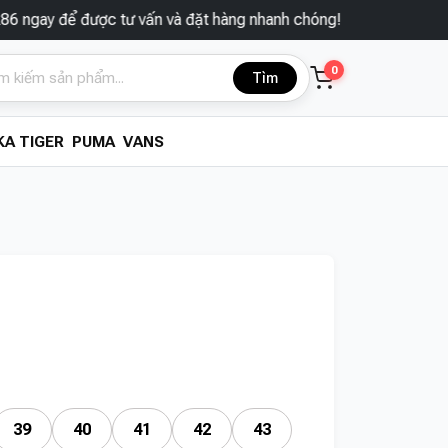
 được tư vấn và đặt hàng nhanh chóng!
0
Tìm
A TIGER
PUMA
VANS
39
40
41
42
43