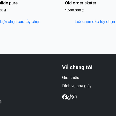
slide pure
Old order skater
000
₫
1.500.000
₫
Sản
Lựa chọn các tùy chọn
Lựa chọn các tùy chọn
phẩm
này
có
nhiều
biến
thể.
Các
Về chúng tôi
tùy
chọn
Giới thiệu
có
thể
Dịch vụ spa giày
được
chọn
ội
trên
trang