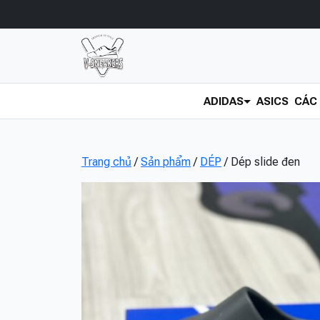
ADIDAS
ASICS
CÁC 
Trang chủ
/
Sản phẩm
/
DÉP
/ Dép slide đen