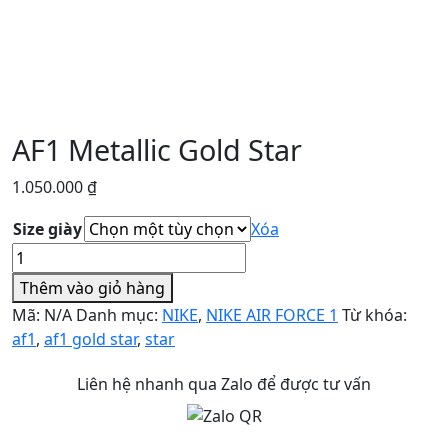
AF1 Metallic Gold Star
1.050.000
₫
Size giày
Xóa
AF1
Metallic
Thêm vào giỏ hàng
Gold
Mã:
N/A
Danh mục:
NIKE
,
NIKE AIR FORCE 1
Từ khóa:
Star
af1
,
af1 gold star
,
star
số
lượng
Liên hệ nhanh qua Zalo để được tư vấn