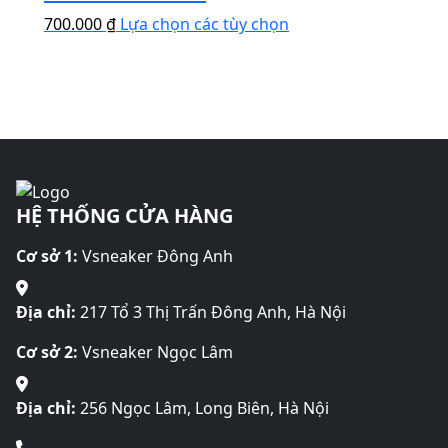
nhiều
tùy
được
Sản
700.000
₫
Lựa chọn các tùy chọn
biến
chọn
chọn
phẩm
thể.
có
trên
này
Các
thể
trang
có
tùy
được
sản
nhiều
chọn
chọn
phẩm
biến
có
trên
thể.
thể
trang
Các
được
sản
HỆ THỐNG CỬA HÀNG
tùy
chọn
phẩm
chọn
trên
Cơ sở 1:
Vsneaker Đông Anh
có
trang
thể
sản
được
Địa chỉ:
217 Tổ 3 Thị Trấn Đông Anh, Hà Nội
phẩm
chọn
Cơ sở 2:
Vsneaker Ngọc Lâm
trên
trang
sản
Địa chỉ:
256 Ngọc Lâm, Long Biên, Hà Nội
phẩm