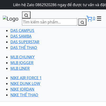
Liên hệ Zalo 0862920286 ngay để được tư vấn và đặt
☰
0
DAS CAMPUS
DAS SAMBA
DAS SUPERSTAR
DAS THỂ THAO
MLB CHUNKY
MLB JOGGER
MLB LINER
NIKE AIR FORCE 1
NIKE DUNK LOW
NIKE JORDAN
NIKE THỂ THAO