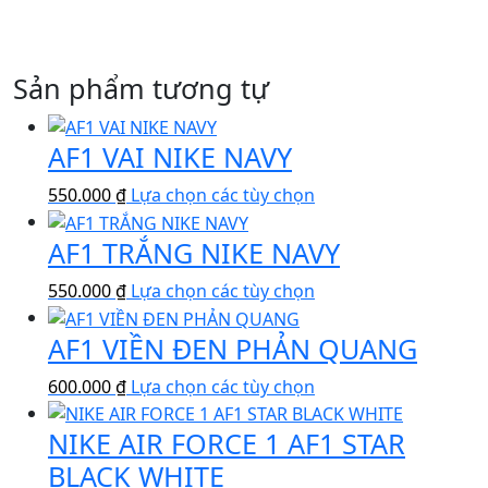
Sản phẩm tương tự
AF1 VAI NIKE NAVY
Sản
550.000
₫
Lựa chọn các tùy chọn
phẩm
AF1 TRẮNG NIKE NAVY
này
có
Sản
550.000
₫
Lựa chọn các tùy chọn
nhiều
phẩm
biến
AF1 VIỀN ĐEN PHẢN QUANG
này
thể.
có
Các
Sản
600.000
₫
Lựa chọn các tùy chọn
nhiều
tùy
phẩm
biến
chọn
NIKE AIR FORCE 1 AF1 STAR
này
thể.
có
có
BLACK WHITE
Các
thể