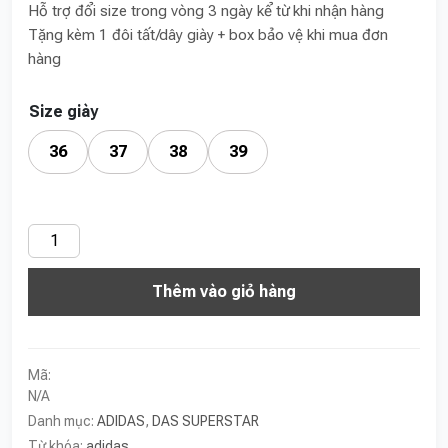
Hỗ trợ đổi size trong vòng 3 ngày kể từ khi nhận hàng
Tặng kèm 1 đôi tất/dây giày + box bảo vệ khi mua đơn
hàng
Size giày
36
37
38
39
ADIDAS
SÒ
Thêm vào giỏ hàng
KEM
số
lượng
Mã:
N/A
Danh mục:
ADIDAS
,
DAS SUPERSTAR
Từ khóa:
adidas