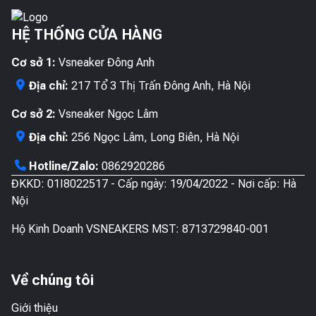
sản
sản
chọn
tùy
phẩm
phẩ
HỆ THỐNG CỬA HÀNG
có
chọn
thể
có
Cơ sở 1:
Vsneaker Đông Anh
được
thể
chọn
được
Địa chỉ:
217 Tổ 3 Thị Trấn Đông Anh, Hà Nội
trên
chọn
Cơ sở 2:
Vsneaker Ngọc Lâm
trang
trên
sản
trang
Địa chỉ:
256 Ngọc Lâm, Long Biên, Hà Nội
phẩm
sản
Hotline/Zalo:
0862920286
phẩ
ĐKKD: 01I8022517 - Cấp ngày: 19/04/2022 - Nơi cấp: Hà
Nội
Hộ Kinh Doanh VSNEAKERS MST: 8713729840-001
Về chúng tôi
Giới thiệu