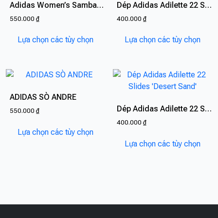
Adidas Women’s Sambarose
Dép Adidas Adilette 22 Slides Sữa
550.000
₫
400.000
₫
Sản
Sản
Lựa chọn các tùy chọn
Lựa chọn các tùy chọn
phẩm
phẩ
này
này
có
có
nhiều
nhiề
biến
biến
ADIDAS SÒ ANDRE
thể.
thể.
Dép Adidas Adilette 22 Slides ‘Desert Sand’
550.000
₫
Các
Các
400.000
₫
Sản
tùy
tùy
Lựa chọn các tùy chọn
phẩm
Sản
chọn
chọn
Lựa chọn các tùy chọn
này
phẩ
có
có
có
này
thể
thể
nhiều
có
được
được
biến
nhiề
chọn
chọn
thể.
biến
trên
trên
Các
thể.
trang
trang
tùy
Các