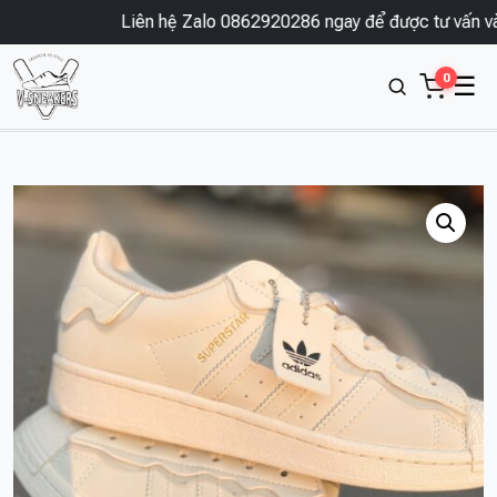
Liên hệ Zalo 0862920286 ngay để được tư vấn và đ
0
☰