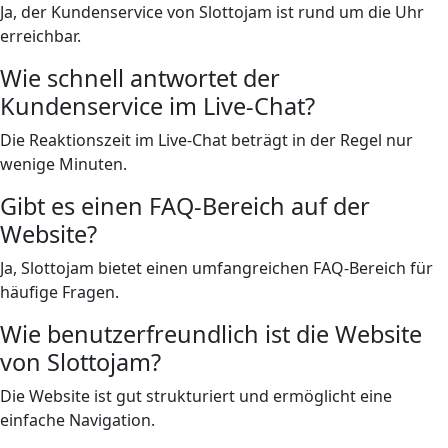
Ja, der Kundenservice von Slottojam ist rund um die Uhr
erreichbar.
Wie schnell antwortet der
Kundenservice im Live-Chat?
Die Reaktionszeit im Live-Chat beträgt in der Regel nur
wenige Minuten.
Gibt es einen FAQ-Bereich auf der
Website?
Ja, Slottojam bietet einen umfangreichen FAQ-Bereich für
häufige Fragen.
Wie benutzerfreundlich ist die Website
von Slottojam?
Die Website ist gut strukturiert und ermöglicht eine
einfache Navigation.