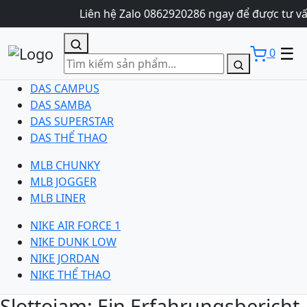
Liên hệ Zalo 0862920286 ngay để được tư vấn
☰
0
DAS CAMPUS
DAS SAMBA
DAS SUPERSTAR
DAS THỂ THAO
MLB CHUNKY
MLB JOGGER
MLB LINER
NIKE AIR FORCE 1
NIKE DUNK LOW
NIKE JORDAN
NIKE THỂ THAO
Slottojam: Ein Erfahrungsbericht