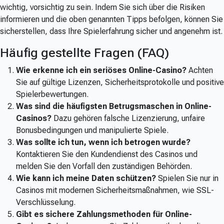
wichtig, vorsichtig zu sein. Indem Sie sich über die Risiken
informieren und die oben genannten Tipps befolgen, können Sie
sicherstellen, dass Ihre Spielerfahrung sicher und angenehm ist.
Häufig gestellte Fragen (FAQ)
Wie erkenne ich ein seriöses Online-Casino?
Achten
Sie auf gültige Lizenzen, Sicherheitsprotokolle und positive
Spielerbewertungen.
Was sind die häufigsten Betrugsmaschen in Online-
Casinos?
Dazu gehören falsche Lizenzierung, unfaire
Bonusbedingungen und manipulierte Spiele.
Was sollte ich tun, wenn ich betrogen wurde?
Kontaktieren Sie den Kundendienst des Casinos und
melden Sie den Vorfall den zuständigen Behörden.
Wie kann ich meine Daten schützen?
Spielen Sie nur in
Casinos mit modernen Sicherheitsmaßnahmen, wie SSL-
Verschlüsselung.
Gibt es sichere Zahlungsmethoden für Online-