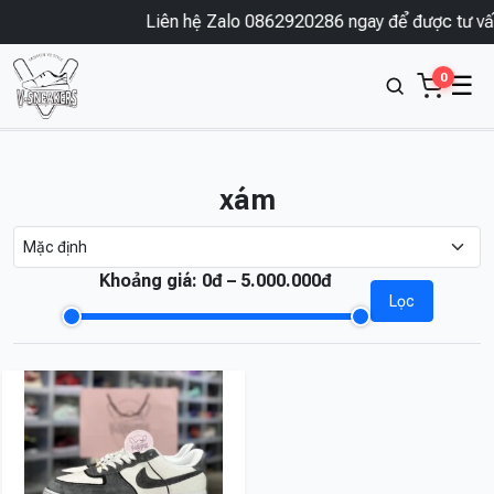
Liên hệ Zalo 0862920286 ngay để được tư vấn
0
☰
xám
Khoảng giá:
0đ – 5.000.000đ
Lọc