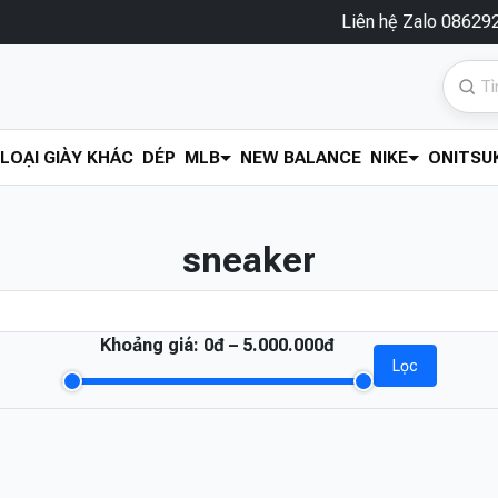
Liên hệ Zalo 0862920286
LOẠI GIÀY KHÁC
DÉP
MLB
NEW BALANCE
NIKE
ONITSUK
sneaker
Khoảng giá:
0đ – 5.000.000đ
Lọc