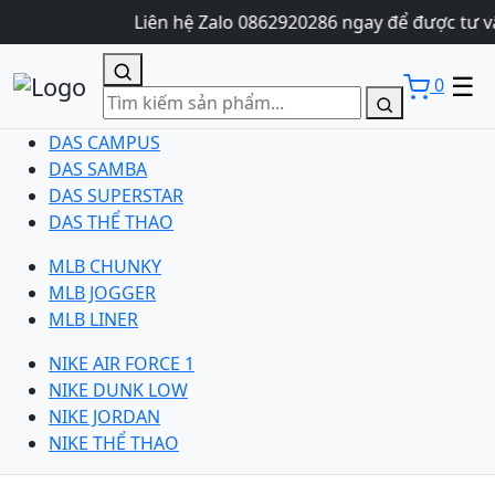
Liên hệ Zalo 0862920286 ngay để được tư v
☰
0
DAS CAMPUS
DAS SAMBA
DAS SUPERSTAR
DAS THỂ THAO
MLB CHUNKY
MLB JOGGER
MLB LINER
NIKE AIR FORCE 1
NIKE DUNK LOW
NIKE JORDAN
NIKE THỂ THAO