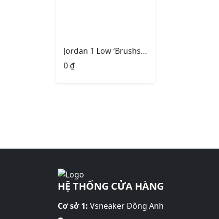
Jordan 1 Low ‘Brushstroke Swoosh – Paint Splatter’
0
₫
HỆ THỐNG CỬA HÀNG
Cơ sở 1:
Vsneaker Đông Anh