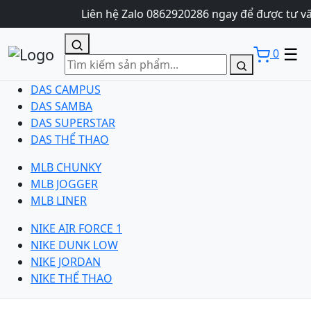
Liên hệ Zalo 0862920286 ngay để được tư vấ
☰
0
DAS CAMPUS
DAS SAMBA
DAS SUPERSTAR
DAS THỂ THAO
MLB CHUNKY
MLB JOGGER
MLB LINER
NIKE AIR FORCE 1
NIKE DUNK LOW
NIKE JORDAN
NIKE THỂ THAO