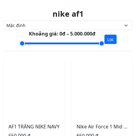
nike af1
Khoảng giá:
0đ – 5.000.000đ
Lọc
AF1 TRẮNG NIKE NAVY
Nike Air Force 1 Mid ’07 ‘Triple White’
550.000
₫
650.000
₫