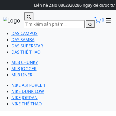
Liên hệ Zalo 0862920286 ngay để được tư 
☰
0
DAS CAMPUS
DAS SAMBA
DAS SUPERSTAR
DAS THỂ THAO
MLB CHUNKY
MLB JOGGER
MLB LINER
NIKE AIR FORCE 1
NIKE DUNK LOW
NIKE JORDAN
NIKE THỂ THAO