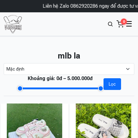
Liên hệ Zalo 0862920286 ngay để được tư vấn
0
☰
mlb la
Khoảng giá:
0đ – 5.000.000đ
Lọc