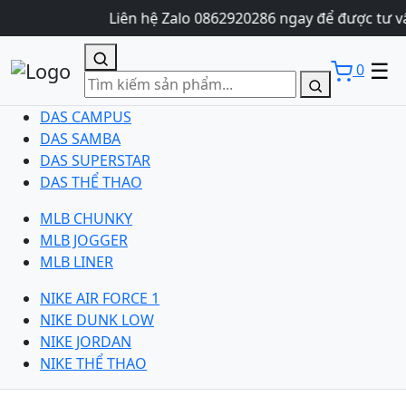
Liên hệ Zalo 0862920286 ngay để được tư v
☰
0
DAS CAMPUS
DAS SAMBA
DAS SUPERSTAR
DAS THỂ THAO
MLB CHUNKY
MLB JOGGER
MLB LINER
NIKE AIR FORCE 1
NIKE DUNK LOW
NIKE JORDAN
NIKE THỂ THAO