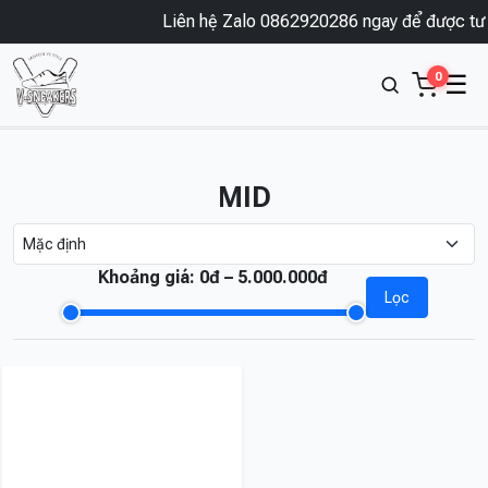
Liên hệ Zalo 0862920286 ngay để được tư 
0
☰
MID
Khoảng giá:
0đ – 5.000.000đ
Lọc