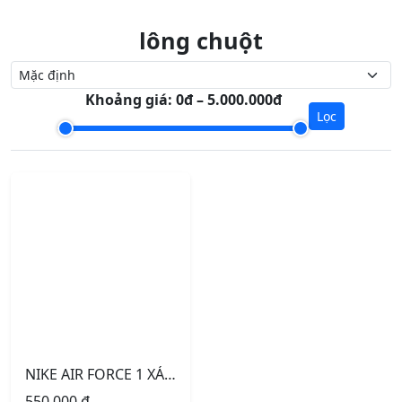
lông chuột
Khoảng giá:
0đ – 5.000.000đ
Lọc
NIKE AIR FORCE 1 XÁM LÔNG CHUỘT
550.000
₫