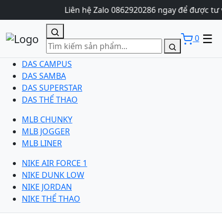
Liên hệ Zalo 0862920286 ngay để được tư 
☰
0
DAS CAMPUS
DAS SAMBA
DAS SUPERSTAR
DAS THỂ THAO
MLB CHUNKY
MLB JOGGER
MLB LINER
NIKE AIR FORCE 1
NIKE DUNK LOW
NIKE JORDAN
NIKE THỂ THAO