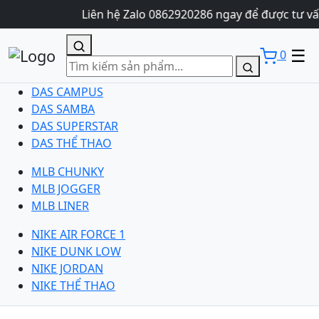
Liên hệ Zalo 0862920286 ngay để được tư vấ
☰
0
DAS CAMPUS
DAS SAMBA
DAS SUPERSTAR
DAS THỂ THAO
MLB CHUNKY
MLB JOGGER
MLB LINER
NIKE AIR FORCE 1
NIKE DUNK LOW
NIKE JORDAN
NIKE THỂ THAO