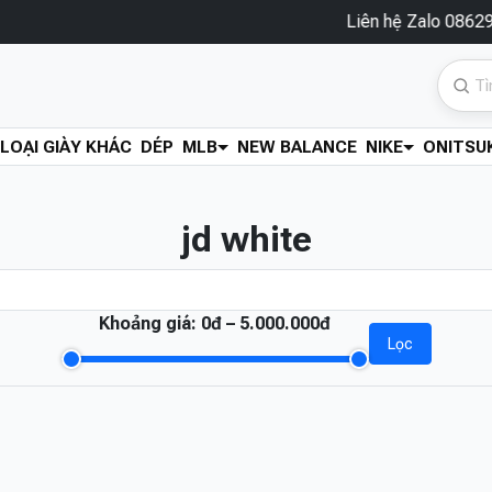
Liên hệ Zalo 086292028
LOẠI GIÀY KHÁC
DÉP
MLB
NEW BALANCE
NIKE
ONITSUK
jd white
Khoảng giá:
0đ – 5.000.000đ
Lọc