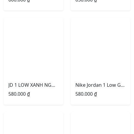
JD 1 LOW XANH NGỌC ĐEN NIKE CAM
Nike Jordan 1 Low GS ‘Light Arctic Pink’
580.000
₫
580.000
₫