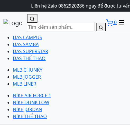
Liên hệ Zalo 0862920286 ngay để được tư vấn 
☰
0
DAS CAMPUS
DAS SAMBA
DAS SUPERSTAR
DAS THỂ THAO
MLB CHUNKY
MLB JOGGER
MLB LINER
NIKE AIR FORCE 1
NIKE DUNK LOW
NIKE JORDAN
NIKE THỂ THAO