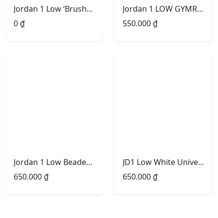
Jordan 1 Low ‘Brushstroke Swoosh – Paint Splatter’
Jordan 1 LOW GYMRED
0
₫
550.000
₫
Jordan 1 Low Beaded Swoosh
JD1 Low White University Red Black
650.000
₫
650.000
₫