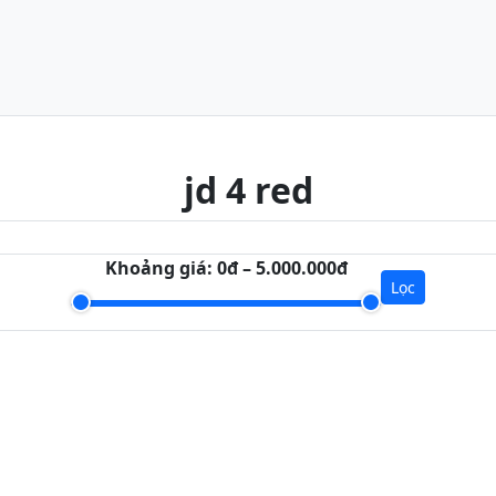
jd 4 red
Khoảng giá:
0đ – 5.000.000đ
Lọc