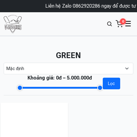
Liên hệ Zalo 0862920286 ngay để được tư v
0
☰
GREEN
Khoảng giá:
0đ – 5.000.000đ
Lọc