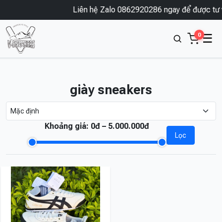
Liên hệ Zalo 0862920286 ngay để được tư v
0
☰
giày sneakers
Khoảng giá:
0đ – 5.000.000đ
Lọc