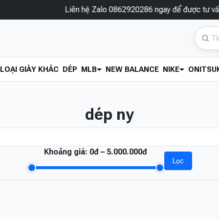
Liên hệ Zalo 0862920286 ngay để được tư vấn và 
LOẠI GIÀY KHÁC
DÉP
MLB
NEW BALANCE
NIKE
ONITSUK
dép ny
Khoảng giá:
0đ – 5.000.000đ
Lọc