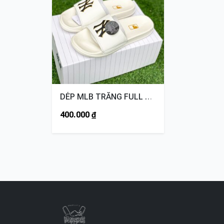
DÉP MLB TRẮNG FULL NY ĐEN
400.000
₫