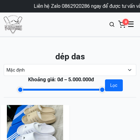
Liên hệ Zalo 0862920286 ngay để được tư vấn và
0
☰
dép das
Khoảng giá:
0đ – 5.000.000đ
Lọc