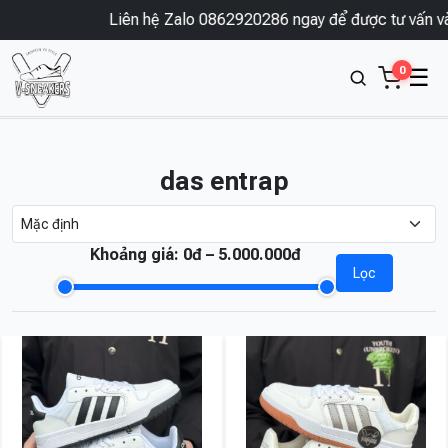
Liên hệ Zalo 0862920286 ngay để được tư vấn và 
0
☰
das entrap
Khoảng giá:
0đ – 5.000.000đ
Lọc