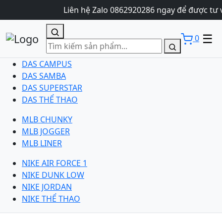
Liên hệ Zalo 0862920286 ngay để được tư 
☰
0
DAS CAMPUS
DAS SAMBA
DAS SUPERSTAR
DAS THỂ THAO
MLB CHUNKY
MLB JOGGER
MLB LINER
NIKE AIR FORCE 1
NIKE DUNK LOW
NIKE JORDAN
NIKE THỂ THAO