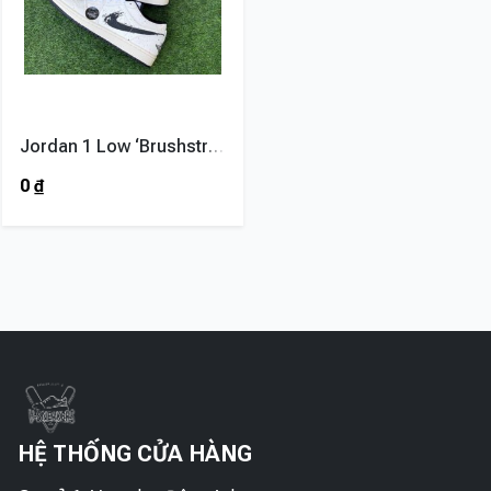
Jordan 1 Low ‘Brushstroke Swoosh – Paint Splatter’
0
₫
HỆ THỐNG CỬA HÀNG