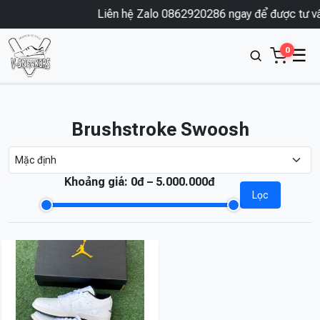
Liên hệ Zalo 0862920286 ngay để được tư vấn
0
☰
Brushstroke Swoosh
Khoảng giá:
0đ – 5.000.000đ
Lọc