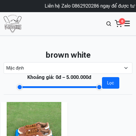
Liên hệ Zalo 0862920286 ngay để được tư v
0
☰
brown white
Khoảng giá:
0đ – 5.000.000đ
Lọc